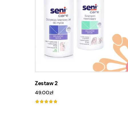
Se
Zestaw 2
49.00
zł
Oceniono
5.00
na 5