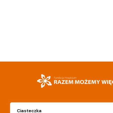
Stawska 322
hospicjum.deb
Ciasteczka