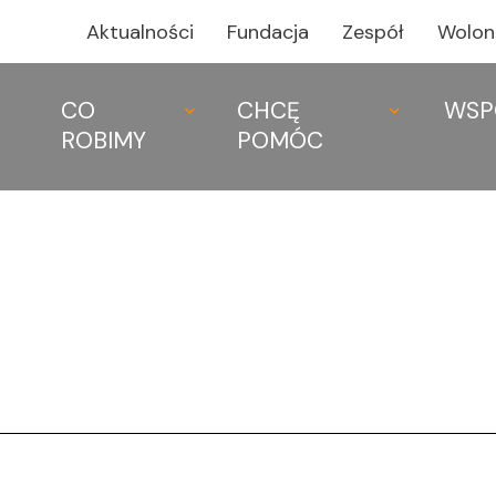
Aktualności
Fundacja
Zespół
Wolon
CO
CHCĘ
WSP
ROBIMY
POMÓC
CO ROBIMY
CHCĘ POMÓ