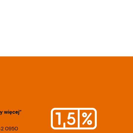
 więcej”
42 0950