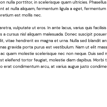
n nulla porttitor, in scelerisque quam ultricies. Phasellus
t at nulla aliquam, fermentum ligula a eget, fermentum 
pretium est mollis nec.
ra, vulputate ut eros. In ante lacus, varius quis facilisis 
 a cursus nisl aliquam malesuada. Donec suscipit posuere 
it, vitae hendrerit ex magna et urna. Nulla sed blandit a
enas gravida porta purus est vestibulum. Nam ut elit mas
que ac quam molestie scelerisque nec non neque. Duis sed
st eleifend tortor feugiat, molestie diam dapibus. Morbi tr
libero erat condimentum arcu, at varius augue justo condim