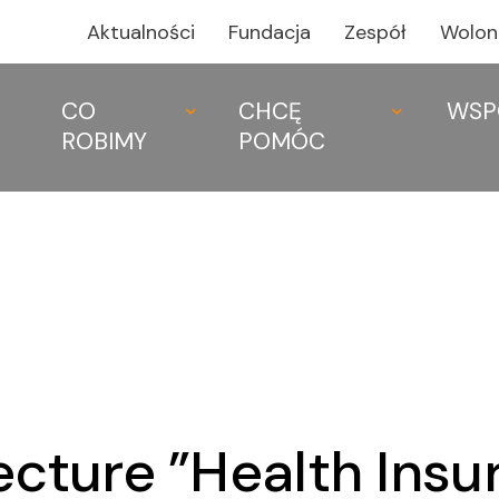
Aktualności
Fundacja
Zespół
Wolon
CO
CHCĘ
WSP
ROBIMY
POMÓC
CO ROBIMY
CHCĘ POMÓ
ecture ”Health Insu