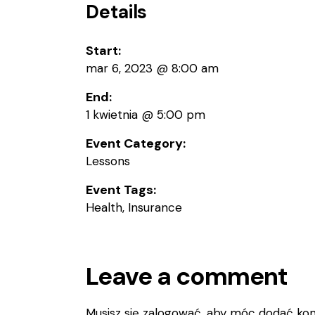
Details
Start:
mar 6, 2023 @ 8:00 am
End:
1 kwietnia @ 5:00 pm
Event Category:
Lessons
Event Tags:
Health
,
Insurance
Leave a comment
Musisz się
zalogować
, aby móc dodać ko