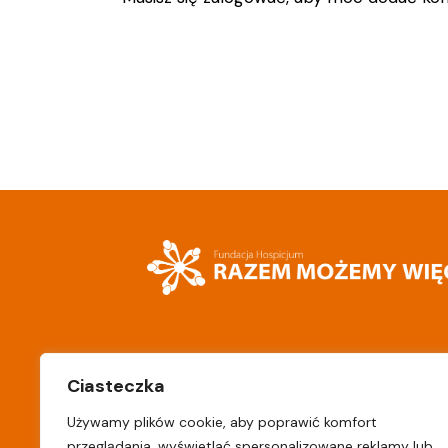
Stawska 322
hospicjum.deb
Ciasteczka
08-530 Dęblin
m
Używamy plików cookie, aby poprawić komfort
przeglądania, wyświetlać spersonalizowane reklamy lub