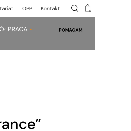
tariat
OPP
Kontakt
0
ÓŁPRACA
POMAGAM
C
WSPÓŁPRACA
0
rance”