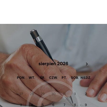
sierpień 2026
PON.
WT.
ŚR.
CZW.
PT.
SOB.
NIEDZ.
27
28
29
30
31
1
2
3
4
5
6
7
8
9