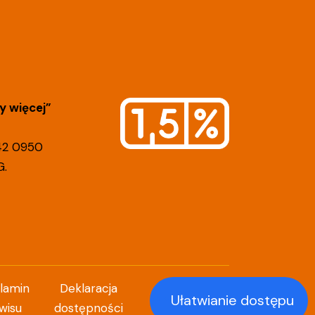
 więcej”
42 0950
G.
lamin
Deklaracja
Ułatwianie dostępu
//
chotek
studio
wisu
dostępności