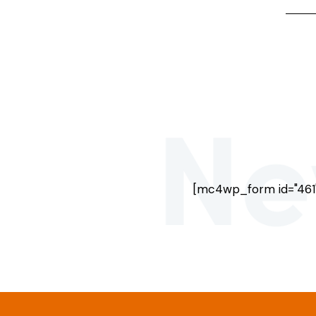
[mc4wp_form id="461"