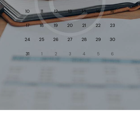
10
11
12
13
14
15
16
17
18
19
20
21
22
23
24
25
26
27
28
29
30
31
1
2
3
4
5
6