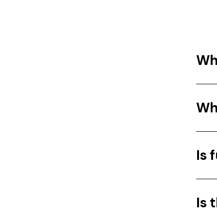
Wha
Who
Is 
Is 