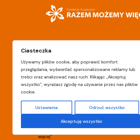
Stawska 322
hospicjum.deb
Ciasteczka
08-530 Dęblin
m
Używamy plików cookie, aby poprawić komfort
przeglądania, wyświetlać spersonalizowane reklamy lub
Administracja:
treści oraz analizować nasz ruch. Klikając „Akceptuj
429 129
Rejes
wszystko”, wyrażasz zgodę na używanie przez nas plików
81 464 31 58
cookie.
Ustawienia
Odrzuć wszystko
Akceptuję wszystko
© 2026
Fundacja „Hospicjum-Razem możemy
więcej”