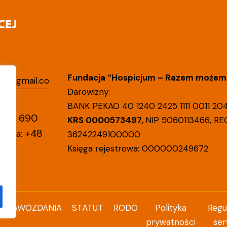
Fundacja “Hospicjum – Razem możemy
lin@gmail.co
Darowizny:
BANK PEKAO 40 1240 2425 1111 0011 20
+48 690
KRS 0000573497,
NIP 5060113466, RE
+48
tracja:
36242249100000
Księga rejestrowa: 000000249672
SPRAWOZDANIA
STATUT
RODO
Polityka
Regu
prywatności
ser