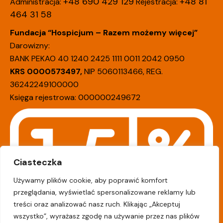
+48 690 429 129
+48 81
Administracja:
Rejestracja:
464 31 58
Fundacja “Hospicjum – Razem możemy więcej”
Darowizny:
BANK PEKAO 40 1240 2425 1111 0011 2042 0950
KRS 0000573497,
NIP 5060113466, REG.
36242249100000
Księga rejestrowa: 000000249672
Ciasteczka
Używamy plików cookie, aby poprawić komfort
przeglądania, wyświetlać spersonalizowane reklamy lub
treści oraz analizować nasz ruch. Klikając „Akceptuj
wszystko”, wyrażasz zgodę na używanie przez nas plików