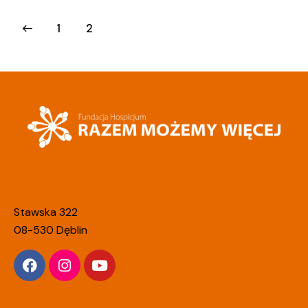
1
2
Stawska 322
08-530 Dęblin