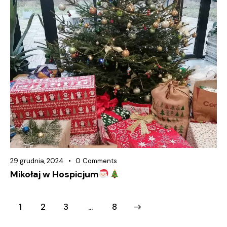
29 grudnia, 2024
0
Comments
Mikołaj w Hospicjum
1
2
3
>
…
8